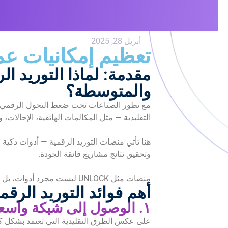
أبريل 28, 2025
تعظيم إمكانيات عم
مقدمة: لماذا التوريد ا
والمتوسطة؟
مع تطور الصناعات تحت ضغط التحول الرقمي ال
التقليدية — مثل المكالمات الهاتفية، الإحالات،
هنا تأتي منصات التوريد الرقمية — أدوات ذ
وتحقيق نتائج مشاريع فائقة الجودة.
منصات مثل UNLOCK ليست مجرد أدوات، بل هي تغييرات استراتيجية قادرة على رفع مستوى عمليات عملك بالكامل.
أهم فوائد التوريد الر
١. الوصول إلى شبكة واسعة وموثوقة من الخدمات المتنوعة
على عكس الطرق التقليدية التي تعتمد بشكل كبي