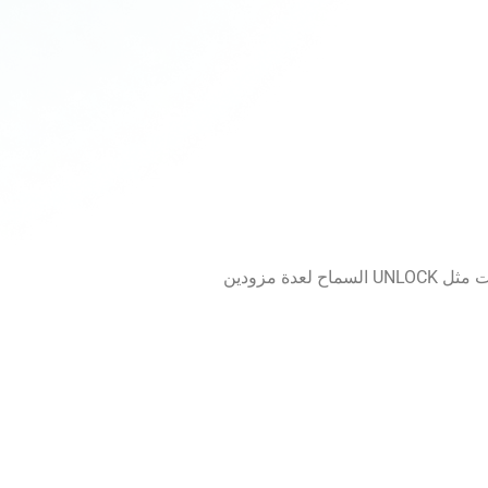
التوريد الرقمي يزيل التخمين من التسعير. بدلاً من القبول بعرض واحد أو الاعتماد على وكالة عبر صديق، تتيح لك منصات مثل UNLOCK السماح لعدة مزودين