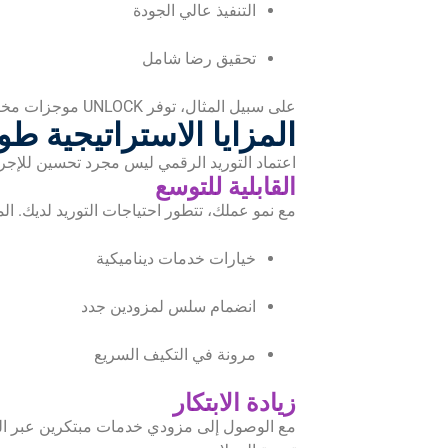
التنفيذ عالي الجودة
تحقيق رضا شامل
على سبيل المثال، توفر UNLOCK موجزات مخصصة وعمليات انضمام منظمة لضمان التوافق منذ اليوم الأول.
المزايا الاستراتيجية طو
اعتماد التوريد الرقمي ليس مجرد تحسين للإج
القابلية للتوسع
مع نمو عملك، تتطور احتياجات التوريد لديك. ا
خيارات خدمات ديناميكية
انضمام سلس لمزودين جدد
مرونة في التكيف السريع
زيادة الابتكار
مع الوصول إلى مزودي خدمات مبتكرين عبر الحدو