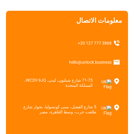
معلومات الاتصال
‎+20 127 777 3868‎
hello@unlock.business
71-75 شارع شيلتون، لندن، WC2H 9JQ،
المملكة المتحدة
5 شارع الفضل، مبنى كونسوليا، بجوار شارع
طلعت حرب، وسط القاهرة، مصر